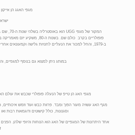
מגפי האגג הן אייקון שכבש את העולם . כפכפי G
ישראל UGG . מחירי, מגפי UGG עודפים אצלנו . כך שתהנו מ
המקור של
במותג ניתן למצוא גם בנוסף למגפיים, וה
מגפי האג הן טייפ של הנעלה פופולרי שכבש את עולם האופ
מגף האג עשויה מעור הפוך ומבד. פרוות כבש ועוד וזמש איכותיים,
וסגנונות, כולל קישוטים ודוגמאות רבות ואו עיטורים מוטבעים. המרא
אחד היתרונות של המגפיים של האג הוא הנוחות והיופי שלהן. הפנים
ד