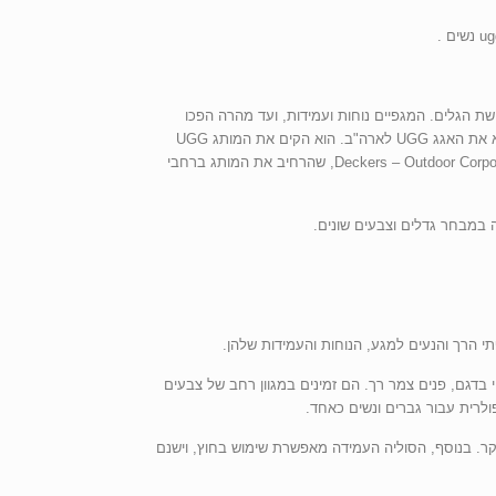
בקור העז לאחר גלישת הגלים. המגפיים נוחות ועמידות, ועד מהרה הפכו
פופולריים בקרב כולם שם. בשנות ה-80, משקיע יזם מאמריקה בשם בריאן סמית’ גילה את המגפיים בזמן שלמד באוסטרליה, וראה פוטנציאל בלהביא את האגג UGG לארה"ב. הוא הקים את המותג UGG
ב-1979, והחל למכור את הנעליים לחנויות גלישה וקמעונאים אחרים בקליפורניה ארה"ב. המותג גדל בפופולריות רבה, ובשנת 1996 נרכש על ידי Deckers – Outdoor Corporation, שהרחיב את המותג ברחבי
ה במבחר גדלים וצבעים שונים.
תי הרך והנעים למגע, הנוחות והעמידות שלהן.
 בדגם, פנים צמר רך. הם זמינים במגוון רחב של צבעים
קר. בנוסף, הסוליה העמידה מאפשרת שימוש בחוץ, וישנם