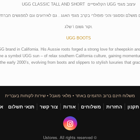
עיצוב מגפי UGG הקלאסייים UGG CLASSIC TALL AND SHORT
מושלם וססגוני והכי פופולרי בקרב מגפי האגג . גם לאירועים וגם למפגשים חברתי
.וקור גשום \ שלג
UGG BOOTS
G brand in California. His Aussie roots forged a strong love for sheepskin an
a symbol UGG sun – of relax southern California culture, gaining momentum 
e early 2000’s, evolving from boots and slippers to stylish luxuries that gr
משלוח חינם ברוב הדגמים באתר • מלאי מוגבל • שירות לקוחות בעברית
תקנון
החזרות
משלוחים
אודות
צור קשר
תנאי תשלום
אי
© Ustores. All rights reserved