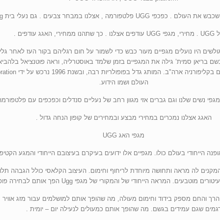
UG פלטפורמה , אצלנו במבחר צבעים . גם נעלי בית ugg נשים .
מחירי, האגג עודפים .
 מגפי UGG הוא באוסטרליה בשלהי שנות ה-70, שם גולשים היו נועלים מגפיים מעור כבש כדי לשמור על חום רגליהם 
העולם ושמו הידוע.
מגפי נשים שלנו וגם גברים אזי מגוון רחב של נעליים סנדלים וכפכפים עם פלטפורמ
האגג אצלנו נמכרים במחירי מבצע ובמחירים של קופון הנחה גדול .
מגפי האג UGG
נה הייחודי בעולם כולו. מגפיים אלו ידועים בעיקרם בעיצובם הייחודי והמגע הקטיפ
 המקנים לה מראה ותחושה מיוחדת לריחוף וחימום. העיצוב הקלאסי כולל הגבהה תלוי
ה הייחודי של והמקורי של מגפי Ugg הפך אותם לבחירה פופולרית עבור גברים ונשים כאחד.
 הרך והחם מספק בידוד וחימום מעולה, מה שהופך אותם למושלמים עבור מזג אוויר 
גמים שגם עמידים בגשם. מה שהופך אותם כמעולים לנעילה יום – יומית .