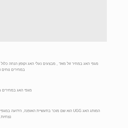
מגפי האג במחיר זול מאד , מבצעים נעלי האג וקופון הנחה כלול
במחירים נוחים ומשלוחים חינם עד 
מגפי האג במחירים משתלמים במיוחד . המגפיים
המותג האג UGG הוא שם מוכר בתעשיית האופנה, הידו
נצחיות. דגמי UGG פלפורמה, כובשות את העונ