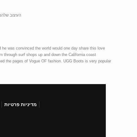
העיצוב שלהם 
d he was convinced the world would one day share this love.
through surf shops up and down the California coast.
aced the pages of Vogue OF fashion. UGG Boots is very popular.
מדיניות פרטיות