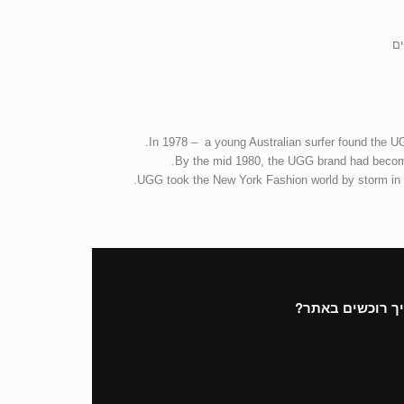
ים
In 1978 – a young Australian surfer found the UG
By the mid 1980, the UGG brand had become 
UGG took the New York Fashion world by storm in th
ך רוכשים באתר?