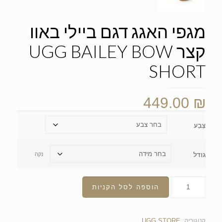
מגפי האגג דגם ביילי באוו
קצר UGG BAILEY BOW
SHORT
449.00
₪
צֶבַע
גודל
נקה
הוספה לסל הקניות
קטגוריה:
UGG STORE