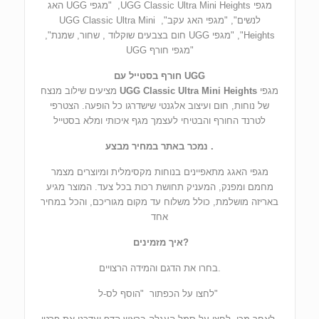
מגפי UGG Classic Ultra Mini Heights, "מגפי UGG האג
לנשים", "מגפי האג עקב", UGG Classic Ultra Mini
Heights", "מגפי UGG חום בצבעים שוקלוד , שחור, שמנת",
"מגפי חורף UGG
UGG חורף בסטייל עם
מגפי
UGG Classic Ultra Mini Heights
מציעים שילוב מנצח
של נוחות, חום ועיצוב אלגנטי שישדרגו כל הופעה. הצטרפי
לטרנד החורף והבטיחי לעצמך מגף איכותי ומלא בסטייל
. נמכר באתר במחיר מבצע
מגפי האגג מתאפיינים בנוחות מקסימלית ומיוצרים מצמר
מחמם ומפנק, המעניק תחושת רכות בכל צעד. המוצר מגיע
באריזה מושלמת, כולל משלוח עד מקום מגוריכם, והכל במחיר
אחד
?איך מזמינים
.בחרו את הדגם והמידה הרצויים
"לחצו על הכפתור "הוסף לס-ל