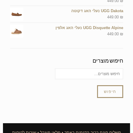
449.00
₪
UGG Dakota נעלי האג דקוטה
449.00
₪
UGG Disquette Alpine נעלי האג אלפין
449.00
₪
חיפוש מוצרים
חיפוש
משלוח חינם ברוב הדגמים באתר • מלאי מוגבל • שירות לקוחות