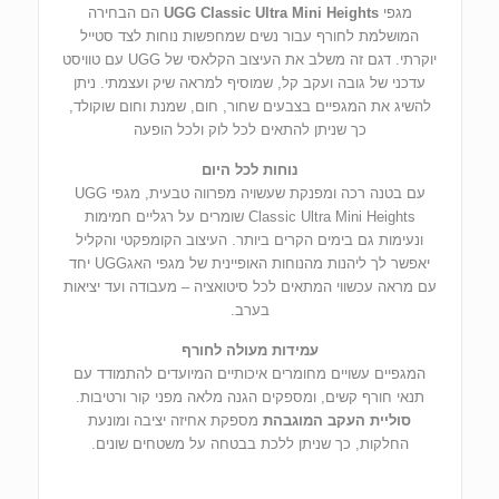
מגפי
UGG Classic Ultra Mini Heights
הם הבחירה
המושלמת לחורף עבור נשים שמחפשות נוחות לצד סטייל
יוקרתי. דגם זה משלב את העיצוב הקלאסי של UGG עם טוויסט
עדכני של גובה ועקב קל, שמוסיף למראה שיק ועצמתי. ניתן
להשיג את המגפיים בצבעים שחור, חום, שמנת וחום שוקולד,
כך שניתן להתאים לכל לוק ולכל הופעה
נוחות לכל היום
עם בטנה רכה ומפנקת שעשויה מפרווה טבעית, מגפי UGG
Classic Ultra Mini Heights שומרים על רגליים חמימות
ונעימות גם בימים הקרים ביותר. העיצוב הקומפקטי והקליל
יאפשר לך ליהנות מהנוחות האופיינית של מגפי האגUGG יחד
עם מראה עכשווי המתאים לכל סיטואציה – מעבודה ועד יציאות
בערב.
עמידות מעולה לחורף
המגפיים עשויים מחומרים איכותיים המיועדים להתמודד עם
תנאי חורף קשים, ומספקים הגנה מלאה מפני קור ורטיבות.
סוליית העקב המוגבהת
מספקת אחיזה יציבה ומונעת
החלקות, כך שניתן ללכת בבטחה על משטחים שונים.