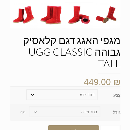
מגפי האגג דגם קלאסיק
גבוהה UGG CLASSIC
TALL
449.00
₪
צֶבַע
גודל
נקה