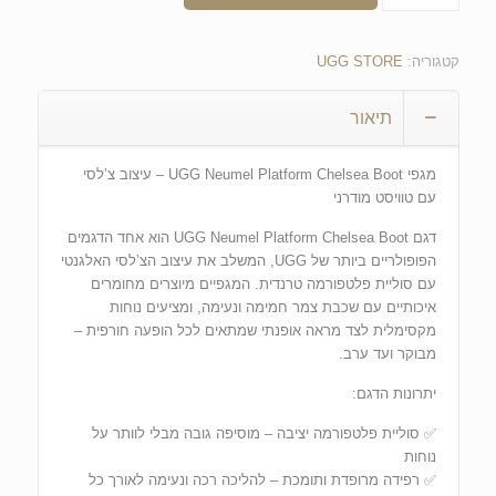
קטגוריה:
UGG STORE
תיאור
מגפי UGG Neumel Platform Chelsea Boot – עיצוב צ’לסי
עם טוויסט מודרני
דגם UGG Neumel Platform Chelsea Boot הוא אחד הדגמים
הפופולריים ביותר של UGG, המשלב את עיצוב הצ’לסי האלגנטי
עם סוליית פלטפורמה טרנדית. המגפיים מיוצרים מחומרים
איכותיים עם שכבת צמר חמימה ונעימה, ומציעים נוחות
מקסימלית לצד מראה אופנתי שמתאים לכל הופעה חורפית –
מבוקר ועד ערב.
יתרונות הדגם:
✅ סוליית פלטפורמה יציבה – מוסיפה גובה מבלי לוותר על
נוחות
✅ רפידה מרופדת ותומכת – להליכה רכה ונעימה לאורך כל