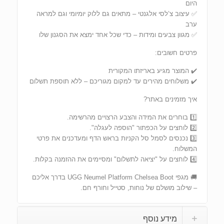
היום
✅ עיצוב צ’לסי אלגנטי – מתאים גם ללוק יומיומי וגם למראה
ערב
✅ מגוון צבעים ומידות – כדי שכל אחד ימצא את הסגנון שלו
פרטים חשובים:
✔️ המוצר מגיע באריזתו המקורית
✔️ משלוחים מהירים עד למקום מגוריכם – ללא תוספת תשלום
איך מזמינים באתר?
1️⃣ בוחרים את המידה והצבע הרצויים מהרשימה.
2️⃣ לוחצים על הכפתור "הוספה לעגלה".
3️⃣ נכנסים לסמל סל הקניות בראש הדף ומעדכנים את פרטי
המשלוח.
4️⃣ לוחצים על "יציאה לתשלום" ומסיימים את ההזמנה בקלות.
🚚 מגפי UGG Neumel Platform Chelsea Boot בדרך אליכם
– שילוב מושלם של נוחות, סטייל וחורף חם.
מידע נוסף