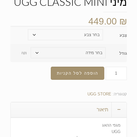
מיני UGG CLASSIC MINI
449.00
₪
צֶבַע
גודל
נקה
הוספה לסל הקניות
קטגוריה:
UGG STORE
תיאור
מגפי ההאג
UGG