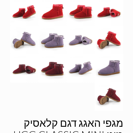
מגפי האגג דגם קלאסיק