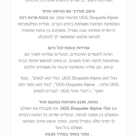
חום כהה וחאקי, כך שניתן להתאים אותן לכל מלתחה.
עיצוב מודרני עם טוויסט חורפי
UGG Disquette Alpine מציעות עיצוב עם
בטנת פרווה רכה
המספקת חמימות מושלמת בימים הקרים. סוליית הפלטפורמה
הייחודית מוסיפה גובה וסטייל, ומשלבת בין נוחות יומיומית
למראה אלגנטי שמאפשר לך להתבלט.
עמידות ונוחות לכל היום
הודות לחומרים האיכותיים, הנעליים עמידות לאורך זמן
ומתאימות לתנאי חורף מגוונים. הן נוחות לשימוש יומיומי בבית
ובחוץ, עם סוליה המספקת יציבות על משטחים חלקים
נעלי האג UGG Disquette Alpine, נעלי האג לנשים", מגפי
UGG אלפין , UGG Disquette Alpine", "נעלי האג אפור חום
חאקי", ו-"נעלי חורף UGG לגברים ולנשים
נוחות, סגנון וחמימות במקום אחד
עם
נעלי UGG Disquette Alpine
, את מקבלת את השילוב
המושלם בין אופנה לנוחות. הנעליים ישדרגו כל הופעה ויבטיחו
לך חורף מלא בסטייל ופינוק. הזמיני עכשיו ותיהני ממראה
מושלם בכל צעד
. נמכר באתר במחיר מבצע