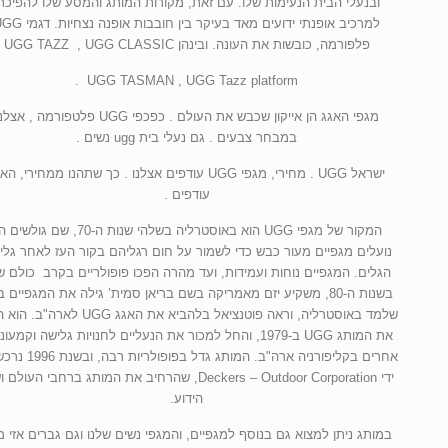
ובנעלי הבית הנעימות שלו. עם זאת, מקורות המותג והמסע שלו להפיכת
למרכיב אופנתי ידועים מאד בעיקר בין חובבות אופנה נ
פלפורמה, כובשות את העונה. ובינהן UGG TAZZ , UGG CLASSIC
UGG TASMAN , UGG Tazz platform .
מגפי האגג הן אייקון שכבש את העולם . כפכפי UGG פלטפורמה , אצ
במבחר צבעים . גם נעלי בית ugg נשים .
ישראל UGG . מחירי, מגפי UGG עודפים אצלנו . כך שתהנו ממחירי, ה
עודפים .
המקור של מגפי UGG הוא באוסטרליה בשלהי שנות ה-70, שם גולש
נועלים מגפיים מעור כבש כדי לשמור על חום רגליהם בקור העז לאחר גלי
הגלים. המגפיים נוחות ועמידות, ועד מהרה הפכו פופולריים בקרב כולם ש
בשנות ה-80, משקיע יזם מאמריקה בשם בריאן סמית’ גילה את המגפיים ב
שלמד באוסטרליה, וראה פוטנציאל בלהביא את האגג UGG לא
את המותג UGG ב-1979, והחל למכור את הנעליים לחנויות גלישה וקמעו
אחרים בקליפורניה ארה"ב. המותג גדל בפ
ידי Deckers – Outdoor Corporation, שהרחיב את המותג ברחבי העול
הידוע.
במותג ניתן למצוא גם בנוסף למגפיים, והמגפי נשים שלנו וגם גברים אזי מג