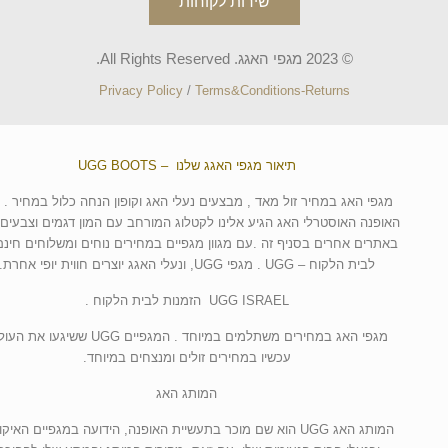
שירות לקוחות
© 2023 מגפי האגג. All Rights Reserved.
Privacy Policy
/
Terms&Conditions-Returns
תיאור מגפי האגג שלנו – UGG BOOTS
מגפי האג במחיר זול מאד , מבצעים נעלי האג וקופון הנחה כלול במחיר . 
האופנה האוסטרלי האג הגיע אלינו לקטלוג המורחב עם המון דגמים וצבעים 
באתרים אחרים בסניף זה .עם מגוון מגפיים במחירים נוחים ומשלוחים חינם
לבית הלקוח – UGG . מגפי UGG, ונעלי האגג יוצרים חווית יופי אחרת.
UGG ISRAEL הזמנות לבית הלקוח .
מגפי האג במחירים משתלמים במיוחד . המגפיים UGG ששיגעו א
עכשיו במחירים זולים ומנצחים במיוחד.
המותג האג
המותג האג UGG הוא שם מוכר בתעשיית האופנה, הידועה במגפיים האיקו