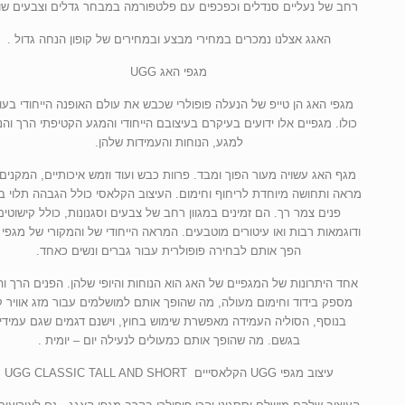
רחב של נעליים סנדלים וכפכפים עם פלטפורמה במבחר גדלים וצבעים שונ
האגג אצלנו נמכרים במחירי מבצע ובמחירים של קופון הנחה גדול .
מגפי האג UGG
מגפי האג הן טייפ של הנעלה פופולרי שכבש את עולם האופנה הייחודי בעו
כולו. מגפיים אלו ידועים בעיקרם בעיצובם הייחודי והמגע הקטיפתי הרך והנ
למגע, הנוחות והעמידות שלהן.
מגף האג עשויה מעור הפוך ומבד. פרוות כבש ועוד וזמש איכותיים, המקנים
מראה ותחושה מיוחדת לריחוף וחימום. העיצוב הקלאסי כולל הגבהה תלוי ב
פנים צמר רך. הם זמינים במגוון רחב של צבעים וסגנונות, כולל קישוטים
הפך אותם לבחירה פופולרית עבור גברים ונשים כאחד.
אחד היתרונות של המגפיים של האג הוא הנוחות והיופי שלהן. הפנים הרך ו
מספק בידוד וחימום מעולה, מה שהופך אותם למושלמים עבור מזג אוויר ק
בנוסף, הסוליה העמידה מאפשרת שימוש בחוץ, וישנם דגמים שגם עמידי
בגשם. מה שהופך אותם כמעולים לנעילה יום – יומית .
עיצוב מגפי UGG הקלאסייים UGG CLASSIC TALL AND SHORT