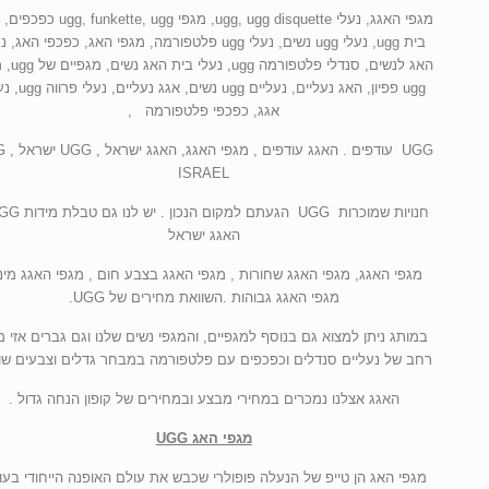
מגפי האגג, נעלי ugg, ugg disquette, מגפי kette, ugg
בית ugg, נעלי ugg נשים, נעלי ugg פלטפורמה, מגפי האג, כפכפי האג,
האג לנשים, סנדלי פלטפ
ugg פפיון, האג נעליים, נעליים ugg נשי
אגג, כפכפי פלטפורמה ,
UGG עודפים .
ISRAEL
האגג ישראל
מגפי האגג, מגפי האגג שחורות , מגפי האגג בצבע חום , מגפי האגג מיני
מגפי האגג גבוהות .השוואת מחירים של UGG.
במותג ניתן למצוא גם בנוסף למגפיים, והמגפי נשים שלנו וגם גברים אזי מג
רחב של נעליים סנדלים וכפכפים עם פלטפורמה במבחר גדלים וצבעים שונ
האגג אצלנו נמכרים במחירי מבצע ובמחירים של קופון הנחה גדול .
מגפי האג UGG
מגפי האג הן טייפ של הנעלה פופולרי שכבש את עולם האופנה הייחודי בעו