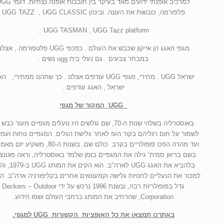
למרכיב אופנתי ידועים מאד בעיקר בין חובבות אופנה נ
פלפורמה, כובשות את העונה. ובינהן UGG TAZZ , UGG CLASSIC
UGG TASMAN , UGG Tazz platform .
מגפי האגג הן אייקון שכבש את העולם . כפכפי UGG פלטפורמה , אצ
במבחר צבעים . גם נעלי בית ugg נשים .
ישראל UGG . מחירי, מגפי UGG עודפים אצלנו . כך שתהנו ממחירי, 
ישראל , האגג עודפים .
UGG המקור של מגפי
באוסטרליה בשלהי שנות ה-70, שם גולשים היו נועלים מגפיים מעור כבש
לשמור על חום רגליהם בקור העז לאחר גלישת הגלים. המגפיים נוחות ועמי
ועד מהרה הפכו פופולריים בקרב כולם שם. בשנות ה-80, משקי
בשם בריאן סמית’ גילה את המגפיים בזמן שלמד באוסטרליה, וראה פוטנצ
בלהביא את האגג UGG לארה"ב. הוא הק
למכור את הנעליים לחנויות גלישה וקמעונאים אחרים בקליפורניה ארה"ב. ה
גדל בפופולריות רבה, ובשנת 1996 נרכש על ידי Deckers – Outdoor
Corporation, שהרחיב את המותג ברחבי העולם ושמו הידוע.
באתרנו תמצאו את כל האופציות הקשורות UGG למגפי.