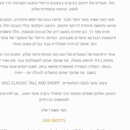
כולו. מגפיים אלו ידועים בעיקרם בעיצובם הייחודי והמגע הקטיפתי הרך והנ
למגע, הנוחות והעמידות שלהן.
מגף האג עשויה מעור הפוך ומבד. פרוות כבש ועוד וזמש איכותיים, המקנים
מראה ותחושה מיוחדת לריחוף וחימום. העיצוב הקלאסי כולל הגבהה תלוי ב
פנים צמר רך. הם זמינים במגוון רחב של צבעים וסגנונות, כולל קישוטים
הפך אותם לבחירה פופולרית עבור גברים ונשים כאחד.
אחד היתרונות של המגפיים של האג הוא הנוחות והיופי שלהן. הפנים הרך ו
מספק בידוד וחימום מעולה, מה שהופך אותם למושלמים עבור מזג אוויר ק
בנוסף, הסוליה העמידה מאפשרת שימוש בחוץ, וישנם דגמים שגם עמידי
בגשם. מה שהופך אותם כמעולים לנעילה יום – יומית .
עיצוב מגפי UGG הקלאסייים UGG CLASSIC TALL AND SHORT
העיצוב שלהם מושלם וססגוני והכי פופולרי בקרב מגפי האגג . גם לאירועים
למפגשים חברתיים
.וקור גשום \ שלג
UGG BOOTS