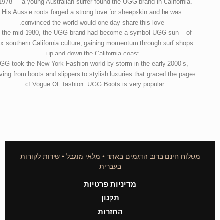
1978 – a young Australian surfer found the UGG brand in California.
His Aussie roots forged a strong love for sheepskin and he was
convinced the world would one day share this love.
 the mid 1980, the UGG brand had become a symbol UGG sun – of
ax southern California culture, gaining momentum through surf shops
up and down the California coast.
GG took the New York Fashion world by storm in the early 2000’s,
ving from boots and slippers to stylish luxuries that graced the pages
of Vogue OF fashion. UGG Boots is very popular.
משלוח חינם ברוב הדגמים באתר • מלאי מוגבל • שירות לקוחות
בעברית
מדיניות פרטיות
תקנון
החזרות