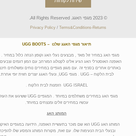
שירות לקוחות
© 2023 מגפי האגג. All Rights Reserved.
Privacy Policy
/
Terms&Conditions-Returns
תיאור מגפי האגג שלנו – UGG BOOTS
מגפי האג במחיר זול מאד , מבצעים נעלי האג וקופון הנחה כלול במחיר . 
האופנה האוסטרלי האג הגיע אלינו לקטלוג המורחב עם המון דגמים וצבעים 
באתרים אחרים בסניף זה .עם מגוון מגפיים במחירים נוחים ומשלוחים חינם
לבית הלקוח – UGG . מגפי UGG, ונעלי האגג יוצרים חווית יופי אחרת.
UGG ISRAEL הזמנות לבית הלקוח .
מגפי האג במחירים משתלמים במיוחד . המגפיים UGG ששיגעו א
עכשיו במחירים זולים ומנצחים במיוחד.
המותג האג
המותג האג UGG הוא שם מוכר בתעשיית האופנה, הידועה במגפיים האיקו
ובנעלי הבית הנעימות שלו. עם זאת, מקורות המותג והמסע שלו להפיכת