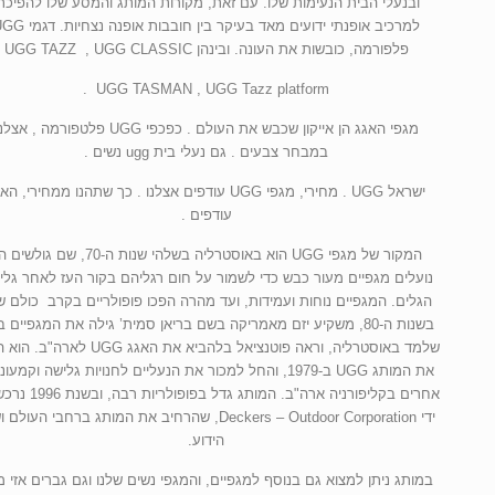
ובנעלי הבית הנעימות שלו. עם זאת, מקורות המותג והמסע שלו להפיכת
למרכיב אופנתי ידועים מאד בעיקר בין חובבות אופנה נ
פלפורמה, כובשות את העונה. ובינהן UGG TAZZ , UGG CLASSIC
UGG TASMAN , UGG Tazz platform .
מגפי האגג הן אייקון שכבש את העולם . כפכפי UGG פלטפורמה , אצ
במבחר צבעים . גם נעלי בית ugg נשים .
ישראל UGG . מחירי, מגפי UGG עודפים אצלנו . כך שתהנו ממחירי, ה
עודפים .
המקור של מגפי UGG הוא באוסטרליה בשלהי שנות ה-70, שם גולש
נועלים מגפיים מעור כבש כדי לשמור על חום רגליהם בקור העז לאחר גלי
הגלים. המגפיים נוחות ועמידות, ועד מהרה הפכו פופולריים בקרב כולם ש
בשנות ה-80, משקיע יזם מאמריקה בשם בריאן סמית’ גילה את המגפיים ב
שלמד באוסטרליה, וראה פוטנציאל בלהביא את האגג UGG לא
את המותג UGG ב-1979, והחל למכור את הנעליים לחנויות גלישה וקמעו
אחרים בקליפורניה ארה"ב. המותג גדל בפ
ידי Deckers – Outdoor Corporation, שהרחיב את המותג ברחבי העול
הידוע.
במותג ניתן למצוא גם בנוסף למגפיים, והמגפי נשים שלנו וגם גברים אזי מג