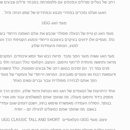
רחב של נעליים סנדלים וכפכפים עם פלטפורמה במבחר גדלים וצבעים שונ
האגג אצלנו נמכרים במחירי מבצע ובמחירים של קופון הנחה גדול .
מגפי האג UGG
מגפי האג הן טייפ של הנעלה פופולרי שכבש את עולם האופנה הייחודי בעו
כולו. מגפיים אלו ידועים בעיקרם בעיצובם הייחודי והמגע הקטיפתי הרך והנ
למגע, הנוחות והעמידות שלהן.
מגף האג עשויה מעור הפוך ומבד. פרוות כבש ועוד וזמש איכותיים, המקנים
מראה ותחושה מיוחדת לריחוף וחימום. העיצוב הקלאסי כולל הגבהה תלוי ב
פנים צמר רך. הם זמינים במגוון רחב של צבעים וסגנונות, כולל קישוטים
הפך אותם לבחירה פופולרית עבור גברים ונשים כאחד.
אחד היתרונות של המגפיים של האג הוא הנוחות והיופי שלהן. הפנים הרך ו
מספק בידוד וחימום מעולה, מה שהופך אותם למושלמים עבור מזג אוויר ק
בנוסף, הסוליה העמידה מאפשרת שימוש בחוץ, וישנם דגמים שגם עמידי
בגשם. מה שהופך אותם כמעולים לנעילה יום – יומית .
עיצוב מגפי UGG הקלאסייים UGG CLASSIC TALL AND SHORT