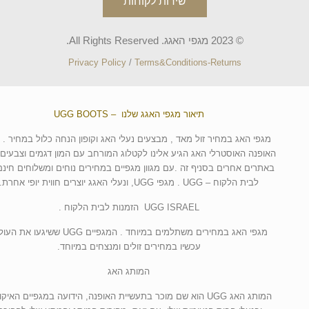
שירות לקוחות
© 2023 מגפי האגג. All Rights Reserved.
Privacy Policy
/
Terms&Conditions-Returns
תיאור מגפי האגג שלנו – UGG BOOTS
מגפי האג במחיר זול מאד , מבצעים נעלי האג וקופון הנחה כלול במחיר . 
האופנה האוסטרלי האג הגיע אלינו לקטלוג המורחב עם המון דגמים וצבעים 
באתרים אחרים בסניף זה .עם מגוון מגפיים במחירים נוחים ומשלוחים חינם
לבית הלקוח – UGG . מגפי UGG, ונעלי האגג יוצרים חווית יופי אחרת.
UGG ISRAEL הזמנות לבית הלקוח .
מגפי האג במחירים משתלמים במיוחד . המגפיים UGG ששיגעו א
עכשיו במחירים זולים ומנצחים במיוחד.
המותג האג
המותג האג UGG הוא שם מוכר בתעשיית האופנה, הידועה במגפיים האיקו