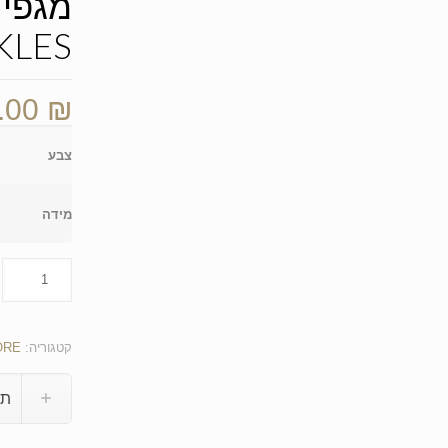
KLES
.00
₪
צבע
מידה
קטגוריה:
ORE
תי