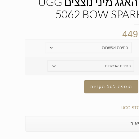
מגפי האגג מיני נוצצים UGG
5062 BOW SPAR
449
הוספה לסל הקניות
UGG ST
אור