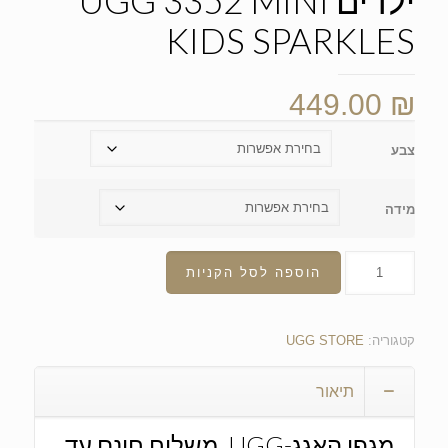
ילדים UGG 3352 MINI
KIDS SPARKLES
449.00
₪
צבע
מידה
הוספה לסל הקניות
קטגוריה:
UGG STORE
תיאור
מגפי האגג-UGG. משלוח חינם עד