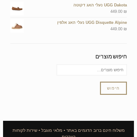
UGG Dakota נעלי האג דקוטה
449.00
₪
UGG Disquette Alpine נעלי האג אלפין
449.00
₪
חיפוש מוצרים
חיפוש
משלוח חינם ברוב הדגמים באתר • מלאי מוגבל • שירות לקוחות
בעברית