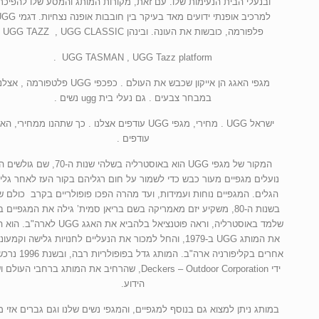
ובנעלי הבית הנעימות שלו. עם זאת, מקורות המותג והמסע שלו להפיכת
למרכיב אופנתי ידועים מאד בעיקר בין חובבות אופנה נ
פלפורמה, כובשות את העונה. ובינהן UGG TAZZ , UGG CLASSIC
UGG TASMAN , UGG Tazz platform .
מגפי האגג הן אייקון שכבש את העולם . כפכפי UGG פלטפורמה , אצ
במבחר צבעים . גם נעלי בית ugg נשים .
ישראל UGG . מחירי, מגפי UGG עודפים אצלנו . כך שתהנו ממחירי, ה
עודפים .
המקור של מגפי UGG הוא באוסטרליה בשלהי שנות ה-70, שם גולש
נועלים מגפיים מעור כבש כדי לשמור על חום רגליהם בקור העז לאחר גלי
הגלים. המגפיים נוחות ועמידות, ועד מהרה הפכו פופולריים בקרב כולם ש
בשנות ה-80, משקיע יזם מאמריקה בשם בריאן סמית’ גילה את המגפיים ב
שלמד באוסטרליה, וראה פוטנציאל בלהביא את האגג UGG לא
את המותג UGG ב-1979, והחל למכור את הנעליים לחנויות גלישה וקמעו
אחרים בקליפורניה ארה"ב. המותג גדל בפ
ידי Deckers – Outdoor Corporation, שהרחיב את המותג ברחבי העול
הידוע.
במותג ניתן למצוא גם בנוסף למגפיים, והמגפי נשים שלנו וגם גברים אזי מג