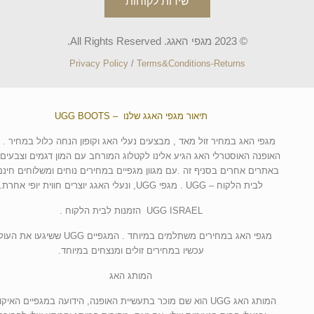
שירות לקוחות
© 2023 מגפי האגג. All Rights Reserved.
Privacy Policy
/
Terms&Conditions-Returns
תיאור מגפי האגג שלנו – UGG BOOTS
מגפי האג במחיר זול מאד , מבצעים נעלי האג וקופון הנחה כלול במחיר . 
האופנה האוסטרלי האג הגיע אלינו לקטלוג המורחב עם המון דגמים וצבעים 
באתרים אחרים בסניף זה .עם מגוון מגפיים במחירים נוחים ומשלוחים חינם
לבית הלקוח – UGG . מגפי UGG, ונעלי האגג יוצרים חווית יופי אחרת.
UGG ISRAEL הזמנות לבית הלקוח .
מגפי האג במחירים משתלמים במיוחד . המגפיים UGG ששיגעו א
עכשיו במחירים זולים ומנצחים במיוחד.
המותג האג
המותג האג UGG הוא שם מוכר בתעשיית האופנה, הידועה במגפיים האיקו