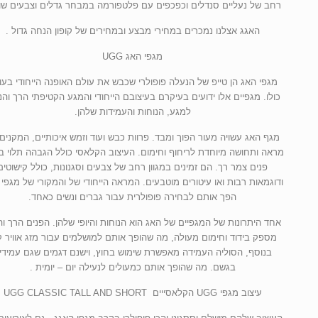
רחב של נעליים סנדלים וכפכפים עם פלטפורמה במבחר גדלים וצבעים שונ
האגג אצלנו נמכרים במחירי מבצע ובמחירים של קופון הנחה גדול .
מגפי האג UGG
מגפי האג הן טייפ של הנעלה פופולרי שכבש את עולם האופנה הייחודי בעו
כולו. מגפיים אלו ידועים בעיקרם בעיצובם הייחודי והמגע הקטיפתי הרך והנ
למגע, הנוחות והעמידות שלהן.
מגף האג עשויה מעור הפוך ומבד. פרוות כבש ועוד וזמש איכותיים, המקנים
מראה ותחושה מיוחדת לריחוף וחימום. העיצוב הקלאסי כולל הגבהה תלוי ב
פנים צמר רך. הם זמינים במגוון רחב של צבעים וסגנונות, כולל קישוטים
הפך אותם לבחירה פופולרית עבור גברים ונשים כאחד.
אחד היתרונות של המגפיים של האג הוא הנוחות והיופי שלהן. הפנים הרך ו
מספק בידוד וחימום מעולה, מה שהופך אותם למושלמים עבור מזג אוויר ק
בנוסף, הסוליה העמידה מאפשרת שימוש בחוץ, וישנם דגמים שגם עמידי
בגשם. מה שהופך אותם כמעולים לנעילה יום – יומית .
עיצוב מגפי UGG הקלאסייים UGG CLASSIC TALL AND SHORT