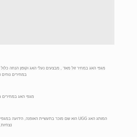
מגפי האג במחיר זול מאד , מבצעים נעלי האג וקופון הנחה כלול
במחירים נוחים ומשלוחים חינם עד 
מגפי האג במחירים משתלמים במיוחד . המגפיים
המותג האג UGG הוא שם מוכר בתעשיית האופנה, הידו
נצחיות. דגמי UGG פלפורמה, כובשות את העונ