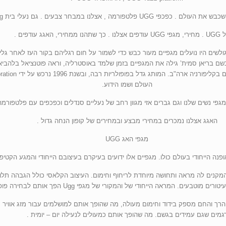
UG פלטפורמה , אצלנו במבחר צבעים . גם נעלי בית ugg נשים .
מחירי, האגג עודפים .
 מגפי UGG הוא באוסטרליה בשלהי שנות ה-70, שם גולשים היו נועלים מגפיים מעור כבש כדי לשמור על חום רגליהם 
העולם ושמו הידוע.
מגפי נשים שלנו וגם גברים אזי מגוון רחב של נעליים סנדלים וכפכפים עם פלטפורמ
האגג אצלנו נמכרים במחירי מבצע ובמחירים של קופון הנחה גדול .
מגפי האג UGG
נה הייחודי בעולם כולו. מגפיים אלו ידועים בעיקרם בעיצובם הייחודי והמגע הקטיפ
 המקנים לה מראה ותחושה מיוחדת לריחוף וחימום. העיצוב הקלאסי כולל הגבהה תלוי
ה הייחודי של והמקורי של מגפי Ugg הפך אותם לבחירה פופולרית עבור גברים ונשים כאחד.
 הרך והחם מספק בידוד וחימום מעולה, מה שהופך אותם למושלמים עבור מזג אוויר 
גמים שגם עמידים בגשם. מה שהופך אותם כמעולים לנעילה יום – יומית .