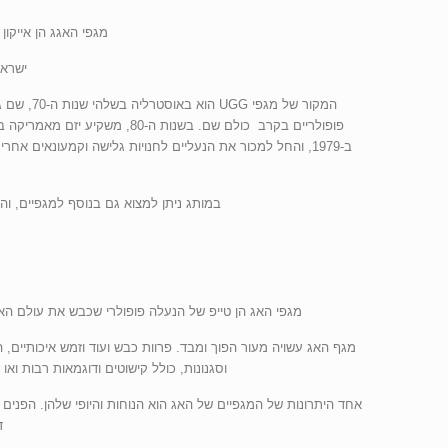
מגפי האגג הן אייקון שכבש את העולם . כפכפי G
ישראל UGG . מחירי, מגפי UGG עודפים אצלנו . כך שתהנו מ
המקור של
במותג ניתן למצוא גם בנוסף למגפיים, וה
מגפי האג הן טייפ של הנעלה פופולרי שכבש את עולם האופ
מגף האג עשויה מעור הפוך ומבד. פרוות כבש ועוד וזמש איכותיים,
וסגנונות, כולל קישוטים ודוגמאות רבות ואו עיטורים מוטבעים. המרא
אחד היתרונות של המגפיים של האג הוא הנוחות והיופי שלהן. הפנים
ד