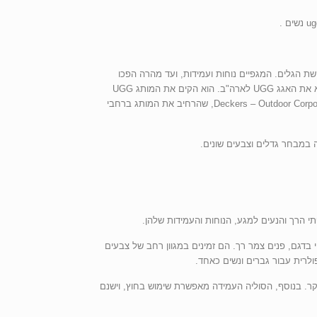
בקור העז לאחר גלישת הגלים. המגפיים נוחות ועמידות, ועד מהרה הפכו
פופולריים בקרב כולם שם. בשנות ה-80, משקיע יזם מאמריקה בשם בריאן סמית’ גילה את המגפיים בזמן שלמד באוסטרליה, וראה פוטנציאל בלהביא את האגג UGG לארה"ב. הוא הקים את המותג UGG
ב-1979, והחל למכור את הנעליים לחנויות גלישה וקמעונאים אחרים בקליפורניה ארה"ב. המותג גדל בפופולריות רבה, ובשנת 1996 נרכש על ידי Deckers – Outdoor Corporation, שהרחיב את המותג ברחבי
ה במבחר גדלים וצבעים שונים.
תי הרך והנעים למגע, הנוחות והעמידות שלהן.
 בדגם, פנים צמר רך. הם זמינים במגוון רחב של צבעים
קר. בנוסף, הסוליה העמידה מאפשרת שימוש בחוץ, וישנם