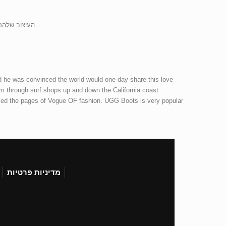
העיצוב שלהם 
d he was convinced the world would one day share this love.
through surf shops up and down the California coast.
aced the pages of Vogue OF fashion. UGG Boots is very popular.
מדיניות פרטיות