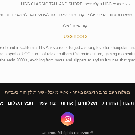
עיצוב מגפי UGG הקלאסייים UGG CLASSIC TALL AND SHORT
מושלם וססגוני והכי פופולרי בקרב מגפי האגג . גם לאירועים וגם למפגשים חברתי
.וקור גשום \ שלג
UGG BOOTS
G brand in California. His Aussie roots forged a strong love for sheepskin an
a symbol UGG sun – of relax southern California culture, gaining momentum 
e early 2000’s, evolving from boots and slippers to stylish luxuries that gr
משלוח חינם ברוב הדגמים באתר • מלאי מוגבל • שירות לקוחות בעברית
תקנון
החזרות
משלוחים
אודות
צור קשר
תנאי תשלום
אי
© Ustores. All rights reserved