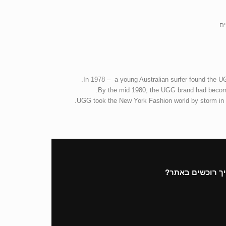
ים
In 1978 – a young Australian surfer found the UG
By the mid 1980, the UGG brand had become 
UGG took the New York Fashion world by storm in th
ך רוכשים באתר?