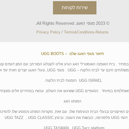
שירות לקוחות
© 2023 מגפי האגג. All Rights Reserved.
Privacy Policy
/
Terms&Conditions-Returns
תיאור מגפי האגג שלנו – UGG BOOTS
 במחיר . בית האופנה האוסטרלי האג הגיע אלינו לקטלוג המורחב עם המון דגמים וצב
לבית הלקוח – UGG . מגפי UGG, ונעלי האגג יוצרים חווית יופי אחרת.
UGG ISRAEL הזמנות לבית הלקוח .
 UGG ששיגעו את העולם, עכשיו במחירים זולים ומנצחים במיוחד.
המותג האג
עה במגפיים האיקוניים ובנעלי הבית הנעימות שלו. עם זאת, מקורות המותג והמסע שלו להפ
ה. ובינהן UGG TAZZ , UGG CLASSIC
UGG TASMAN , UGG Tazz platform .