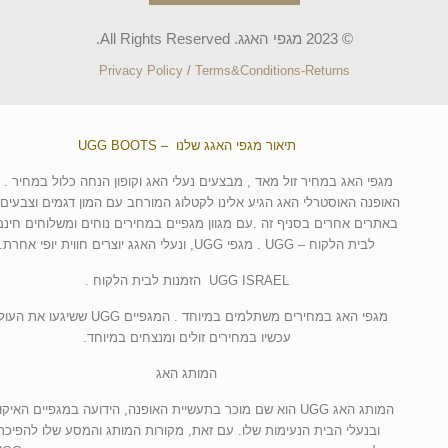
© 2023 מגפי האגג. All Rights Reserved.
Privacy Policy
/
Terms&Conditions-Returns
תיאור מגפי האגג שלנו – UGG BOOTS
מגפי האג במחיר זול מאד , מבצעים נעלי האג וקופון הנחה כלול במחיר . 
האופנה האוסטרלי האג הגיע אלינו לקטלוג המורחב עם המון דגמים וצבעים 
באתרים אחרים בסניף זה .עם מגוון מגפיים במחירים נוחים ומשלוחים חינם
לבית הלקוח – UGG . מגפי UGG, ונעלי האגג יוצרים חווית יופי אחרת.
UGG ISRAEL הזמנות לבית הלקוח .
מגפי האג במחירים משתלמים במיוחד . המגפיים UGG ששיגעו א
עכשיו במחירים זולים ומנצחים במיוחד.
המותג האג
המותג האג UGG הוא שם מוכר בתעשיית האופנה, הידועה במגפיים האיקו
ובנעלי הבית הנעימות שלו. עם זאת, מקורות המותג והמסע שלו להפיכת