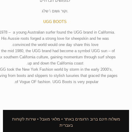
למפגשים חברתיים
.וקור גשום \ שלג
UGG BOOTS
1978 – a young Australian surfer found the UGG brand in California.
His Aussie roots forged a strong love for sheepskin and he was
convinced the world would one day share this love.
 the mid 1980, the UGG brand had become a symbol UGG sun – of
ax southern California culture, gaining momentum through surf shops
up and down the California coast.
GG took the New York Fashion world by storm in the early 2000’s,
ving from boots and slippers to stylish luxuries that graced the pages
of Vogue OF fashion. UGG Boots is very popular.
משלוח חינם ברוב הדגמים באתר • מלאי מוגבל • שירות לקוחות
בעברית