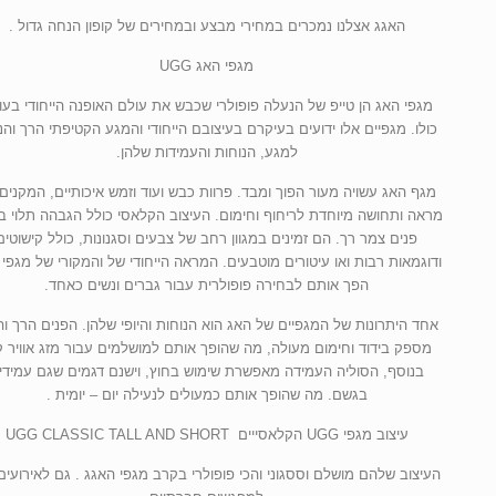
האגג אצלנו נמכרים במחירי מבצע ובמחירים של קופון הנחה גדול .
מגפי האג UGG
מגפי האג הן טייפ של הנעלה פופולרי שכבש את עולם האופנה הייחודי בעו
כולו. מגפיים אלו ידועים בעיקרם בעיצובם הייחודי והמגע הקטיפתי הרך והנ
למגע, הנוחות והעמידות שלהן.
מגף האג עשויה מעור הפוך ומבד. פרוות כבש ועוד וזמש איכותיים, המקנים
מראה ותחושה מיוחדת לריחוף וחימום. העיצוב הקלאסי כולל הגבהה תלוי ב
פנים צמר רך. הם זמינים במגוון רחב של צבעים וסגנונות, כולל קישוטים
הפך אותם לבחירה פופולרית עבור גברים ונשים כאחד.
אחד היתרונות של המגפיים של האג הוא הנוחות והיופי שלהן. הפנים הרך ו
מספק בידוד וחימום מעולה, מה שהופך אותם למושלמים עבור מזג אוויר ק
בנוסף, הסוליה העמידה מאפשרת שימוש בחוץ, וישנם דגמים שגם עמידי
בגשם. מה שהופך אותם כמעולים לנעילה יום – יומית .
עיצוב מגפי UGG הקלאסייים UGG CLASSIC TALL AND SHORT
העיצוב שלהם מושלם וססגוני והכי פופולרי בקרב מגפי האגג . גם לאירועים