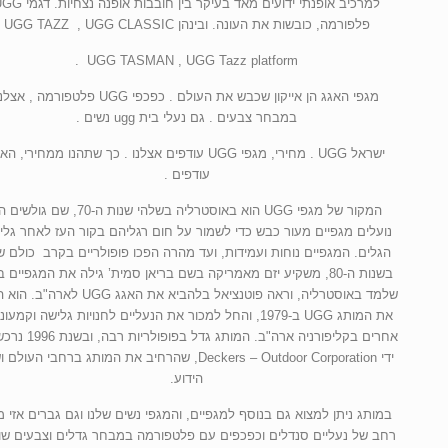
למרכיב אופנתי ידועים מאד בעיקר בין חובבות אופנה נ
פלפורמה, כובשות את העונה. ובינהן UGG TAZZ , UGG CLASSIC
UGG TASMAN , UGG Tazz platform .
מגפי האגג הן אייקון שכבש את העולם . כפכפי UGG פלטפורמה , אצ
במבחר צבעים . גם נעלי בית ugg נשים .
ישראל UGG . מחירי, מגפי UGG עודפים אצלנו . כך שתהנו ממחירי, ה
עודפים .
המקור של מגפי UGG הוא באוסטרליה בשלהי שנות ה-70, שם גולש
נועלים מגפיים מעור כבש כדי לשמור על חום רגליהם בקור העז לאחר גלי
הגלים. המגפיים נוחות ועמידות, ועד מהרה הפכו פופולריים בקרב כולם ש
בשנות ה-80, משקיע יזם מאמריקה בשם בריאן סמית’ גילה את המגפיים ב
שלמד באוסטרליה, וראה פוטנציאל בלהביא את האגג UGG לא
את המותג UGG ב-1979, והחל למכור את הנעליים לחנויות גלישה וקמעו
אחרים בקליפורניה ארה"ב. המותג גדל בפ
ידי Deckers – Outdoor Corporation, שהרחיב את המותג ברחבי העול
הידוע.
במותג ניתן למצוא גם בנוסף למגפיים, והמגפי נשים שלנו וגם גברים אזי מג
רחב של נעליים סנדלים וכפכפים עם פלטפורמה במבחר גדלים וצבעים שונ