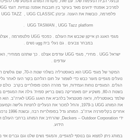
ובנעלי הבית הנעימות שלו. עם זאת, מקורות המותג והמסע שלו להפיכת
למרכיב אופנתי ידועים מאד בעיקר בין חובבות אופנה נ
פלפורמה, כובשות את העונה. ובינהן UGG TAZZ , UGG CLASSIC
UGG TASMAN , UGG Tazz platform .
מגפי האגג הן אייקון שכבש את העולם . כפכפי UGG פלטפורמה , אצ
במבחר צבעים . גם נעלי בית ugg נשים .
ישראל UGG . מחירי, מגפי UGG עודפים אצלנו . כך שתהנו ממחירי, ה
עודפים .
המקור של מגפי UGG הוא באוסטרליה בשלהי שנות ה-70, שם גולש
נועלים מגפיים מעור כבש כדי לשמור על חום רגליהם בקור העז לאחר גלי
הגלים. המגפיים נוחות ועמידות, ועד מהרה הפכו פופולריים בקרב כולם ש
בשנות ה-80, משקיע יזם מאמריקה בשם בריאן סמית’ גילה את המגפיים ב
שלמד באוסטרליה, וראה פוטנציאל בלהביא את האגג UGG לא
את המותג UGG ב-1979, והחל למכור את הנעליים לחנויות גלישה וקמעו
אחרים בקליפורניה ארה"ב. המותג גדל בפ
ידי Deckers – Outdoor Corporation, שהרחיב את המותג ברחבי העול
הידוע.
במותג ניתן למצוא גם בנוסף למגפיים, והמגפי נשים שלנו וגם גברים אזי מג