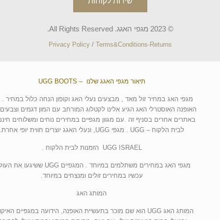
שירות לקוחות
© 2023 מגפי האגג. All Rights Reserved.
Privacy Policy
/
Terms&Conditions-Returns
תיאור מגפי האגג שלנו – UGG BOOTS
מגפי האג במחיר זול מאד , מבצעים נעלי האג וקופון הנחה כלול במחיר . 
האופנה האוסטרלי האג הגיע אלינו לקטלוג המורחב עם המון דגמים וצבעים 
באתרים אחרים בסניף זה .עם מגוון מגפיים במחירים נוחים ומשלוחים חינם
לבית הלקוח – UGG . מגפי UGG, ונעלי האגג יוצרים חווית יופי אחרת.
UGG ISRAEL הזמנות לבית הלקוח .
מגפי האג במחירים משתלמים במיוחד . המגפיים UGG ששיגעו א
עכשיו במחירים זולים ומנצחים במיוחד.
המותג האג
המותג האג UGG הוא שם מוכר בתעשיית האופנה, הידועה במגפיים האיקו