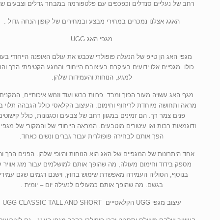
רחב של נעליים סנדלים וכפכפים עם פלטפורמה במבחר גדלים וצבעים שונ
האגג אצלנו נמכרים במחירי מבצע ובמחירים של קופון הנחה גדול .
מגפי האג UGG
מגפי האג הן טייפ של הנעלה פופולרי שכבש את עולם האופנה הייחודי בעו
כולו. מגפיים אלו ידועים בעיקרם בעיצובם הייחודי והמגע הקטיפתי הרך והנ
למגע, הנוחות והעמידות שלהן.
מגף האג עשויה מעור הפוך ומבד. פרוות כבש ועוד וזמש איכותיים, המקנים
מראה ותחושה מיוחדת לריחוף וחימום. העיצוב הקלאסי כולל הגבהה תלוי ב
פנים צמר רך. הם זמינים במגוון רחב של צבעים וסגנונות, כולל קישוטים
הפך אותם לבחירה פופולרית עבור גברים ונשים כאחד.
אחד היתרונות של המגפיים של האג הוא הנוחות והיופי שלהן. הפנים הרך ו
מספק בידוד וחימום מעולה, מה שהופך אותם למושלמים עבור מזג אוויר ק
בנוסף, הסוליה העמידה מאפשרת שימוש בחוץ, וישנם דגמים שגם עמידי
בגשם. מה שהופך אותם כמעולים לנעילה יום – יומית .
עיצוב מגפי UGG הקלאסייים UGG CLASSIC TALL AND SHORT