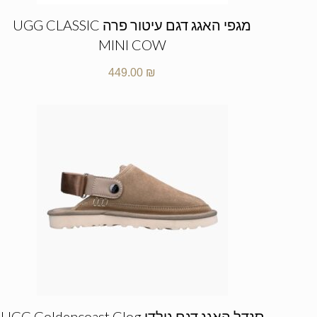
מגפי האגג דגם עיטור פרה UGG CLASSIC
MINI COW
449.00
₪
סנדל האגג דגם גולדן UGG Goldencoast Clog